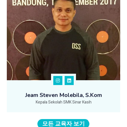
Jeam Steven Molebila, S.Kom
Kepala Sekolah SMK Sinar Kasih
모든 교육자 보기