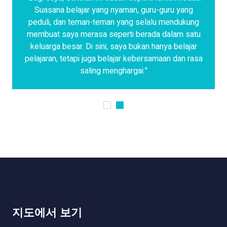
Suasana belajar yang nyaman, guru-guru yang
peduli, dan teman-teman yang selalu mendukung
membuat saya merasa seperti berada dalam satu
keluarga besar. Di sini, saya bukan hanya belajar
pelajaran, tetapi juga belajar kebersamaan dan rasa
saling menghargai."
지도에서 보기