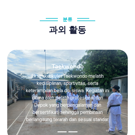
분류
과외 활동
Taekwondo
Ekstrakurikuler Taekwondo melatih
kedisiplinan, sportivitas, serta
keterampilan bela diri siswa. Kegiatan ini
dibina oleh pelatih profesional dari
Previous
Next
Depok yang berpengalaman dan
bersertifikat, sehingga pembinaan
berlangsung terarah dan sesuai standar.