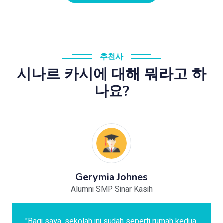
추천사
시나르 카시에 대해 뭐라고 하
나요?
Gerymia Johnes
Alumni SMP Sinar Kasih
"Bagi saya, sekolah ini sudah seperti rumah kedua.